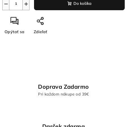
−
+
Do košíka
Opýtať sa
Zdieľať
Doprava Zadarmo
Pri každom nákupe od 39€
Darček zdarma