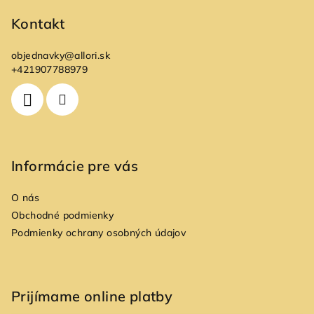
á
p
Kontakt
ä
objednavky
@
allori.sk
t
+421907788979
i
e
Informácie pre vás
O nás
Obchodné podmienky
Podmienky ochrany osobných údajov
Prijímame online platby