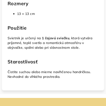
Rozmery
13 × 13 cm
Použitie
Svietnik je určený na
1 čajovú sviečku
, ktorá vytvára
príjemné, teplé svetlo a romantickú atmosféru v
obývačke, spálni alebo pri slávnostnom stole.
Starostlivosť
Čistite suchou alebo mierne navlhčenou handričkou.
Nevhodné do vlhkého prostredia.
Z