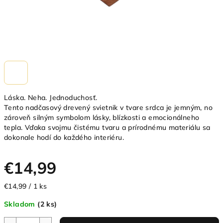
Láska. Neha. Jednoduchosť.
Tento nadčasový drevený svietnik v tvare srdca je jemným, no
zároveň silným symbolom lásky, blízkosti a emocionálneho
tepla. Vďaka svojmu čistému tvaru a prírodnému materiálu sa
dokonale hodí do každého interiéru.
€14,99
Jednotková
€14,99 / 1 ks
cena:
Skladom
(2 ks)