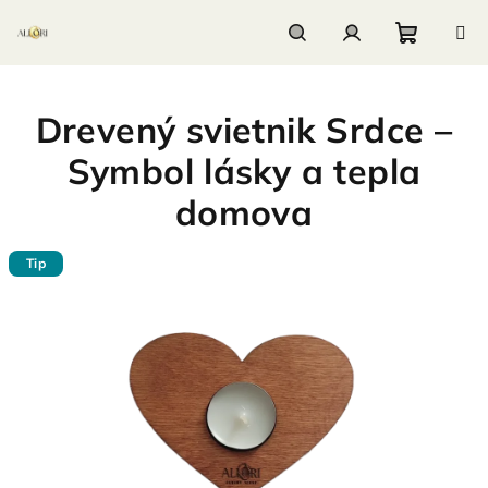
Prejsť
na
obsah
Nákupn
Hľadať
Prihlásenie
Drevený svietnik Srdce –
košík
Symbol lásky a tepla
domova
Tip