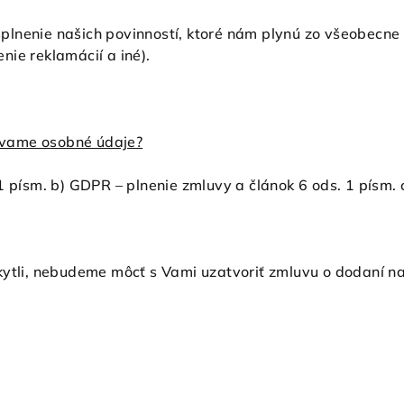
plnenie našich povinností, ktoré nám plynú zo všeobecne
ie reklamácií a iné).
úvame osobné údaje?
1 písm. b) GDPR – plnenie zmluvy a článok 6 ods. 1 písm. 
kytli, nebudeme môcť s Vami uzatvoriť zmluvu o dodaní na