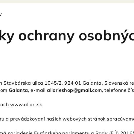
V
ky ochrany osobnýc
om Stavbárska ulica 1045/2, 924 01 Galanta, Slovenská r
údom
Galanta,
e-mail
allorieshop@gmail.com
, telefónne čí
ach www.allori.sk
varu a prevádzkovaní našich webových stránok spracúvame
ä nariadenie Európskeho parlamentu a Rady (EÚ) 2016/6