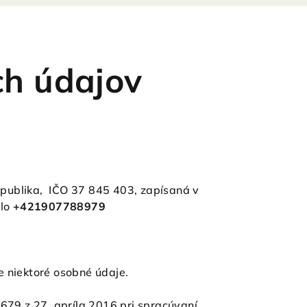
h údajov
epublika, IČO 37 845 403, zapísaná v
slo
+421907788979
 niektoré osobné údaje.
79 z 27. apríla 2016 pri spracúvaní