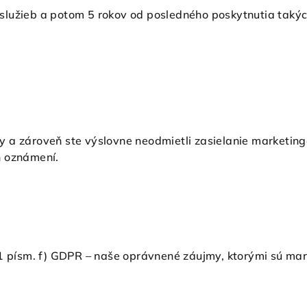
služieb a potom 5 rokov od posledného poskytnutia takýc
užby a zároveň ste výslovne neodmietli zasielanie market
h oznámení.
 1 písm. f) GDPR – naše oprávnené záujmy, ktorými sú mar