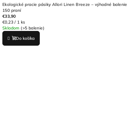
Ekologické pracie pásiky Allori Linen Breeze – výhodné balenie
150 praní
€33,90
Jednotková
€0,23 / 1 ks
cena:
Skladom
(>5 balenie)
Do košíka