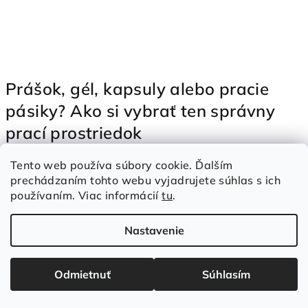
Prášok, gél, kapsuly alebo pracie
pásiky? Ako si vybrať ten správny
prací prostriedok
Na trhu existuje viacero možností, ako sa postarať o čistotu a
Tento web používa súbory cookie. Ďalším
sviežosť nášho prádla – od klasického prášku na pranie cez
prechádzaním tohto webu vyjadrujete súhlas s ich
tekutý gél, kapsuly až po moderné pracie pásiky. Každý...
používaním. Viac informácií
tu
.
Čítať článok
Nastavenie
Odmietnuť
Súhlasím