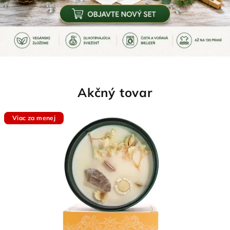
Akčný tovar
Akcia
Viac za menej