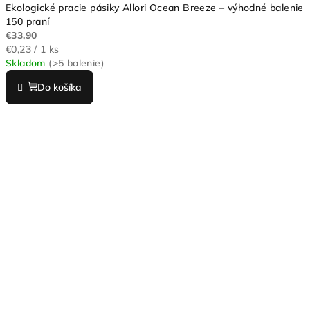
Ekologické pracie pásiky Allori Ocean Breeze – výhodné balenie
150 praní
€33,90
Jednotková
€0,23 / 1 ks
cena:
Skladom
(>5 balenie)
Do košíka