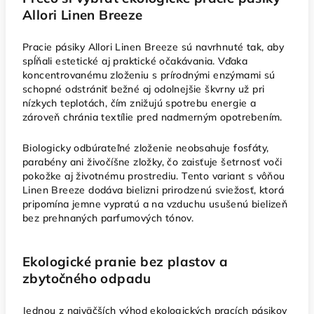
Allori Linen Breeze
Pracie pásiky Allori Linen Breeze sú navrhnuté tak, aby
spĺňali estetické aj praktické očakávania. Vďaka
koncentrovanému zloženiu s prírodnými enzýmami sú
schopné odstrániť bežné aj odolnejšie škvrny už pri
nízkych teplotách, čím znižujú spotrebu energie a
zároveň chránia textílie pred nadmerným opotrebením.
Biologicky odbúrateľné zloženie neobsahuje fosfáty,
parabény ani živočíšne zložky, čo zaisťuje šetrnosť voči
pokožke aj životnému prostrediu. Tento variant s vôňou
Linen Breeze dodáva bielizni prirodzenú sviežosť, ktorá
pripomína jemne vypratú a na vzduchu usušenú bielizeň
bez prehnaných parfumových tónov.
Ekologické pranie bez plastov a
zbytočného odpadu
Jednou z najväčších výhod ekologických pracích pásikov