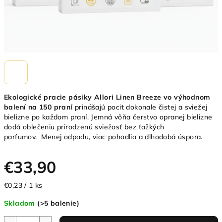
Ekologické pracie pásiky Allori Linen Breeze vo výhodnom
balení na 150 praní
prinášajú pocit dokonale čistej a sviežej
bielizne po každom praní. Jemná vôňa čerstvo opranej bielizne
dodá oblečeniu prirodzenú sviežosť bez ťažkých
parfumov. Menej odpadu, viac pohodlia a dlhodobá úspora.
€33,90
Jednotková
€0,23 / 1 ks
cena:
Skladom
(>5 balenie)