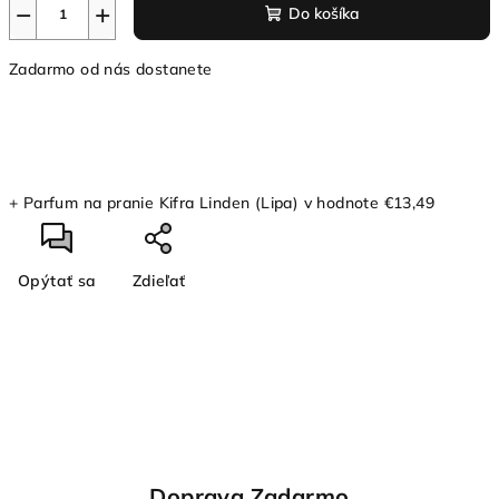
−
+
Do košíka
Zadarmo od nás dostanete
+ Parfum na pranie Kifra Linden (Lipa)
v hodnote €13,49
Opýtať sa
Zdieľať
Doprava Zadarmo