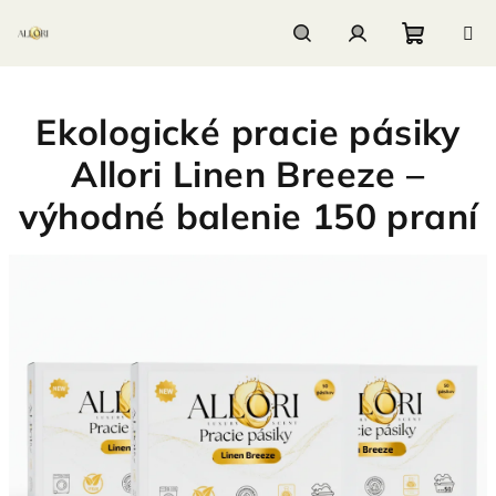
Prejsť
na
obsah
Nákupn
Hľadať
Prihlásenie
Ekologické pracie pásiky
košík
Allori Linen Breeze –
výhodné balenie 150 praní