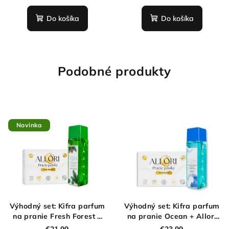
Do košíka
Do košíka
Podobné produkty
Novinka
Výhodný set: Kifra parfum
Výhodný set: Kifra parfum
na pranie Fresh Forest +
na pranie Ocean + Allori
Allori pracie pásiky Linen
pracie pásiky Ocean
€21,99
€23,99