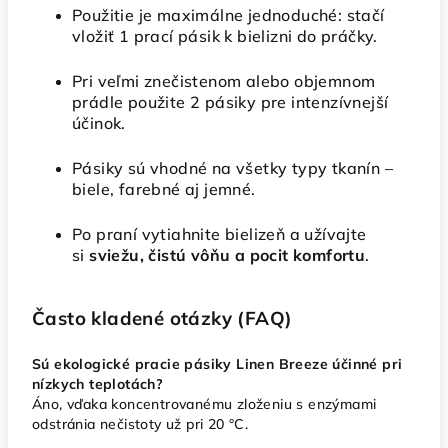
Použitie je maximálne jednoduché: stačí
vložiť 1 prací pásik k bielizni do práčky.
Pri veľmi znečistenom alebo objemnom
prádle použite 2 pásiky pre intenzívnejší
účinok.
Pásiky sú vhodné na všetky typy tkanín –
biele, farebné aj jemné.
Po praní vytiahnite bielizeň a užívajte
si
sviežu, čistú vôňu a pocit komfortu
.
Často kladené otázky (FAQ)
Sú ekologické pracie pásiky Linen Breeze účinné pri
nízkych teplotách?
Áno, vďaka koncentrovanému zloženiu s enzýmami
odstránia nečistoty už pri 20 °C.