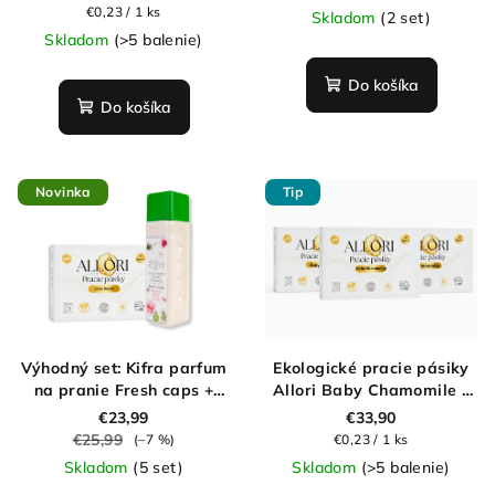
Jednotková
€0,23 / 1 ks
Skladom
(2 set)
cena:
Skladom
(>5 balenie)
Do košíka
Do košíka
Novinka
Tip
Výhodný set: Kifra parfum
Ekologické pracie pásiky
na pranie Fresh caps +
Allori Baby Chamomile –
Allori pracie pásiky Linen
výhodné balenie 150 praní
€23,99
€33,90
Breeze
€25,99
Jednotková
(–7 %)
€0,23 / 1 ks
cena:
Skladom
(5 set)
Skladom
(>5 balenie)