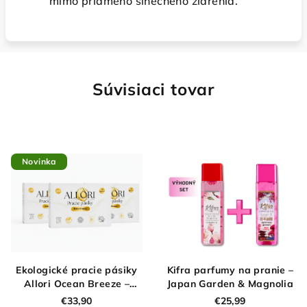
mimo priameho slnečného žiarenia.
Súvisiaci tovar
Novinka
Ekologické pracie pásiky
Kifra parfumy na pranie –
Allori Ocean Breeze –
Japan Garden & Magnolia
výhodné balenie 150 praní
€33,90
€25,99