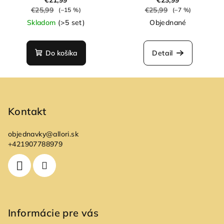
Breeze
€25,99
€25,99
(–15 %)
(–7 %)
Skladom
(>5 set)
Objednané
Do košíka
Detail
Z
á
p
Kontakt
ä
objednavky
@
allori.sk
t
+421907788979
i
e
Informácie pre vás