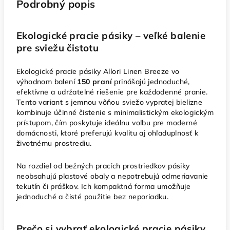
Podrobný popis
Ekologické pracie pásiky – veľké balenie
pre sviežu čistotu
Ekologické pracie pásiky Allori Linen Breeze vo
výhodnom balení
150 praní
prinášajú jednoduché,
efektívne a udržateľné riešenie pre každodenné pranie.
Tento variant s jemnou vôňou sviežo vypratej bielizne
kombinuje účinné čistenie s minimalistickým ekologickým
prístupom, čím poskytuje ideálnu voľbu pre moderné
domácnosti, ktoré preferujú kvalitu aj ohľaduplnosť k
životnému prostrediu.
Na rozdiel od bežných pracích prostriedkov pásiky
neobsahujú plastové obaly a nepotrebujú odmeriavanie
tekutín či práškov. Ich kompaktná forma umožňuje
jednoduché a čisté použitie bez neporiadku.
Prečo si vybrať ekologické pracie pásiky