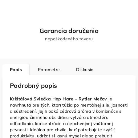
Garancia doručenia
nepoškodeného tovaru
Popis
Parametre
Diskusia
Podrobný popis
Krištáľová Sviečka Hop Hare – Rytier Mečov
je
navrhnutá pre tých, ktorí túžia po mentálnej sile, jasnosti
a sústredení. Jej hlboká cédrová aróma v kombinácii s
energiou čierneho obsidiánu vytvára atmosféru
odhodlania, koncentrácie a neochvejnej vnútornej
pevnosti. Ideálna pre chvíle, keď potrebujete zvýšiť
produktivitu, udržať si jasnú myseľ alebo prebudiť