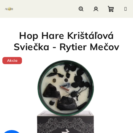
Prejsť
na
obsah
Nákupn
Hľadať
Prihlásenie
Hop Hare Krištáľová
košík
Sviečka - Rytier Mečov
Akcia