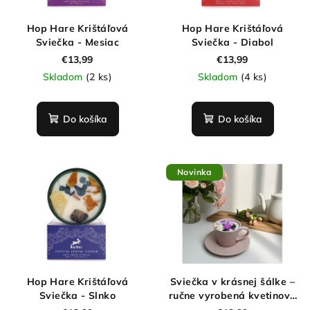
Hop Hare Krištáľová
Hop Hare Krištáľová
Sviečka - Mesiac
Sviečka - Diabol
€13,99
€13,99
Skladom
(2 ks)
Skladom
(4 ks)
Do košíka
Do košíka
Novinka
Hop Hare Krištáľová
Sviečka v krásnej šálke –
Sviečka - Slnko
ručne vyrobená kvetinová
sviečka 200 ml