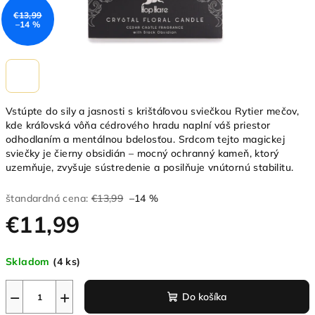
€13,99
–14 %
Vstúpte do sily a jasnosti s krištáľovou sviečkou Rytier mečov,
kde kráľovská vôňa cédrového hradu naplní váš priestor
odhodlaním a mentálnou bdelosťou. Srdcom tejto magickej
sviečky je čierny obsidián – mocný ochranný kameň, ktorý
uzemňuje, zvyšuje sústredenie a posilňuje vnútornú stabilitu.
štandardná cena:
€13,99
–14 %
€11,99
Jednotková
Skladom
(4 ks)
cena:
−
+
Do košíka