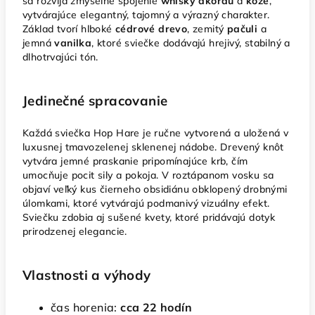
sa rozvíja zmyselné spojenie
whisky akordu
a
kože
,
vytvárajúce elegantný, tajomný a výrazný charakter.
Základ tvorí hlboké
cédrové drevo
, zemitý
pačuli
a
jemná
vanilka
, ktoré sviečke dodávajú hrejivý, stabilný a
dlhotrvajúci tón.
Jedinečné spracovanie
Každá sviečka Hop Hare je ručne vytvorená a uložená v
luxusnej tmavozelenej sklenenej nádobe. Drevený knôt
vytvára jemné praskanie pripomínajúce krb, čím
umocňuje pocit sily a pokoja. V roztápanom vosku sa
objaví veľký kus čierneho obsidiánu obklopený drobnými
úlomkami, ktoré vytvárajú podmanivý vizuálny efekt.
Sviečku zdobia aj sušené kvety, ktoré pridávajú dotyk
prirodzenej elegancie.
Vlastnosti a výhody
čas horenia:
cca 22 hodín