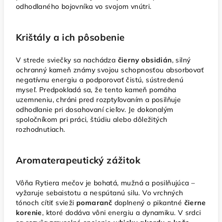
odhodlaného bojovníka vo svojom vnútri.
Krištály a ich pôsobenie
V strede sviečky sa nachádza
čierny obsidián
, silný
ochranný kameň známy svojou schopnosťou absorbovať
negatívnu energiu a podporovať čistú, sústredenú
myseľ. Predpokladá sa, že tento kameň pomáha
uzemneniu, chráni pred rozptyľovaním a posilňuje
odhodlanie pri dosahovaní cieľov. Je dokonalým
spoločníkom pri práci, štúdiu alebo dôležitých
rozhodnutiach.
Aromaterapeutický zážitok
Vôňa Rytiera mečov je bohatá, mužná a posilňujúca –
vyžaruje sebaistotu a nespútanú silu. Vo vrchných
tónoch cítiť svieži
pomaranč
doplnený o pikantné
čierne
korenie
, ktoré dodáva vôni energiu a dynamiku. V srdci