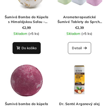
Šumivá Bomba do Kúpeľa
Aromaterapeutické
s Himalájskou Soľou –
Šumivé Tablety do Sprchy
Energia 180g
70g
€2,99
€2,39
Skladom
(>5 ks)
Skladom
(>5 ks)
Do košíka
Detail
Šumivá bomba do kúpeľa
Dr. Santé Arganový olej