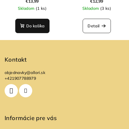
€13,99
€12,99
Skladom
(1 ks)
Skladom
(3 ks)
Do košíka
Detail
Z
á
p
Kontakt
ä
objednavky
@
allori.sk
t
+421907788979
i
e
Informácie pre vás