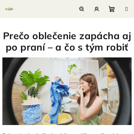
Prejsť
na
obsah
Nákupn
Hľadať
Prihlásenie
Prečo oblečenie zapácha aj
košík
po praní – a čo s tým robiť