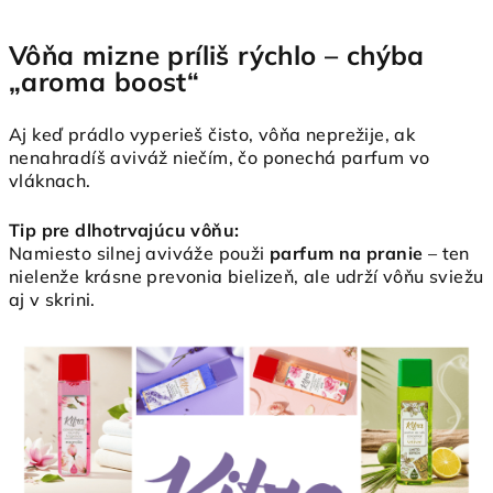
Vôňa mizne príliš rýchlo – chýba
„aroma boost“
Aj keď prádlo vyperieš čisto, vôňa neprežije, ak
nenahradíš aviváž niečím, čo ponechá parfum vo
vláknach.
Tip pre dlhotrvajúcu vôňu:
Namiesto silnej aviváže použi
parfum na pranie
– ten
nielenže krásne prevonia bielizeň, ale udrží vôňu sviežu
aj v skrini.