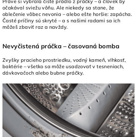
Práve si vybrala čisté prádlo z práčky – a človek by
očakával sviežu vôňu. Ale niekedy sa stane, že
oblečenie vôbec nevonia – alebo ešte horšie: zapácha.
Časté príčiny sú skryté – a s našimi radami sa ich
môžeš zbaviť raz a navždy.
Nevyčistená práčka – časovaná bomba
Zvyšky pracieho prostriedku, vodný kameň, vlhkosť,
baktérie – všetko sa môže usadzovať v tesneniach,
dávkovačoch alebo bubne práčky.