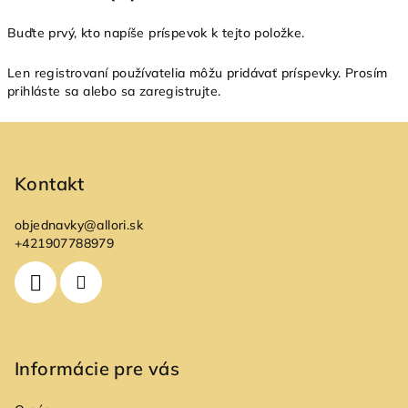
Buďte prvý, kto napíše príspevok k tejto položke.
Len registrovaní používatelia môžu pridávať príspevky. Prosím
prihláste sa
alebo sa
zaregistrujte
.
Z
á
p
Kontakt
ä
objednavky
@
allori.sk
t
+421907788979
i
e
Informácie pre vás