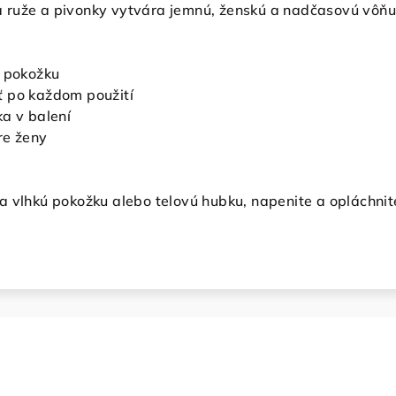
ruže a pivonky vytvára jemnú, ženskú a nadčasovú vôňu, k
o pokožku
ť po každom použití
ka v balení
re ženy
a vlhkú pokožku alebo telovú hubku, napenite a opláchnit