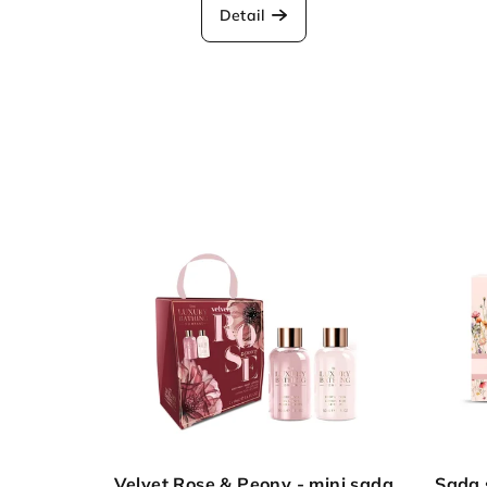
Detail
Velvet Rose & Peony - mini sada
Sada s