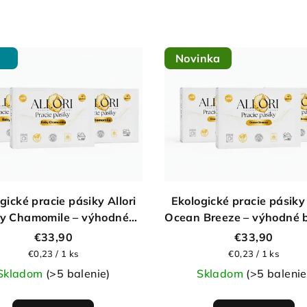
Novinka
gické pracie pásiky Allori
Ekologické pracie pásiky 
y Chamomile – výhodné
Ocean Breeze – výhodné 
balenie 150 praní
150 praní
€33,90
€33,90
Jednotková
Jednotková
€0,23 / 1 ks
€0,23 / 1 ks
cena:
cena:
Skladom
(>5 balenie)
Skladom
(>5 balenie