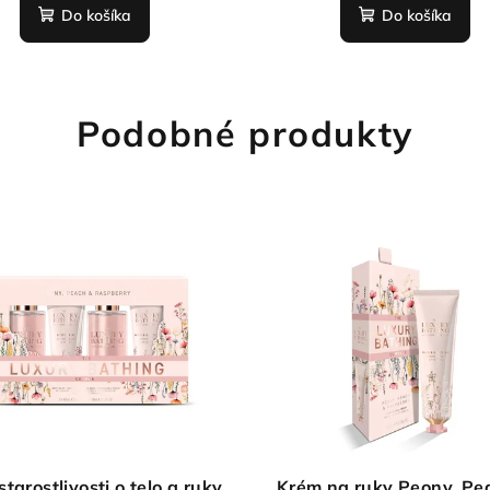
Do košíka
Do košíka
Podobné produkty
tarostlivosti o telo a ruky
Krém na ruky Peony, Pe