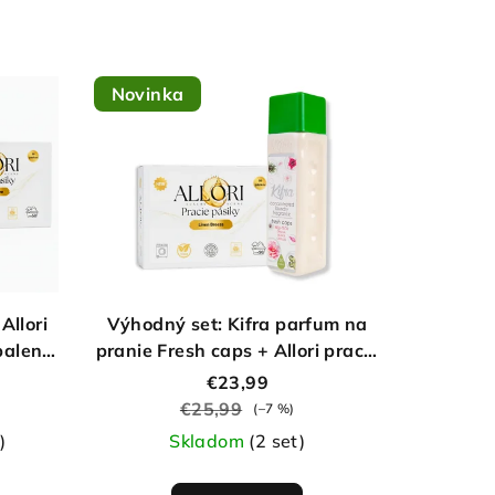
Novinka
Allori
Výhodný set: Kifra parfum na
balenie
pranie Fresh caps + Allori pracie
pásiky Linen Breeze
€23,99
€25,99
(–7 %)
)
Skladom
(2 set)