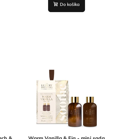
Do košíka
ach &
Warm Vanilla & Fig - mini sada