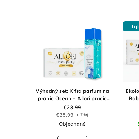
Tip
Výhodný set: Kifra parfum na
Ekolo
pranie Ocean + Allori pracie
Bab
pásiky Ocean
€23,99
€25,99
(–7 %)
Objednané