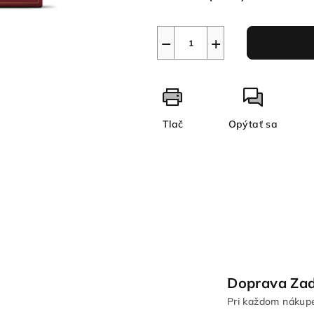
−
+
Tlač
Opýtať sa
Doprava Za
Pri každom nákup