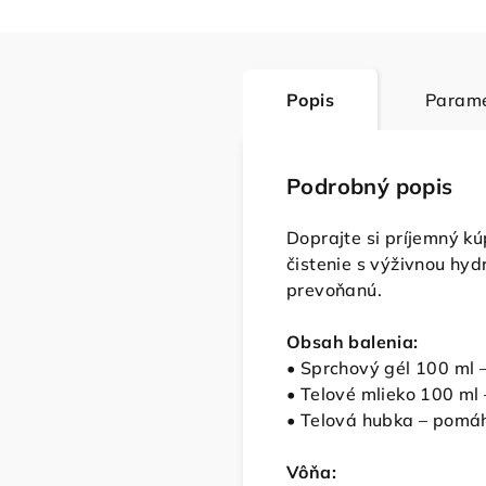
Popis
Parame
Podrobný popis
Doprajte si príjemný kú
čistenie s výživnou hy
prevoňanú.
Obsah balenia:
• Sprchový gél 100 ml –
• Telové mlieko 100 ml 
• Telová hubka – pomáh
Vôňa: