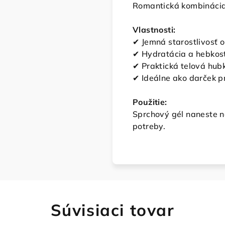
Romantická kombinácia 
Vlastnosti:
✔ Jemná starostlivosť 
✔ Hydratácia a hebkos
✔ Praktická telová hub
✔ Ideálne ako darček p
Použitie:
Sprchový gél naneste n
potreby.
Súvisiaci tovar