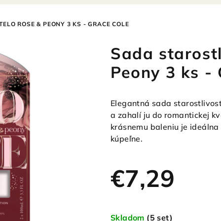
TELO ROSE & PEONY 3 KS - GRACE COLE
Sada starostl
Peony 3 ks -
Elegantná sada starostlivosti
a zahalí ju do romantickej k
krásnemu baleniu je ideálna
kúpeľne.
€7,29
Jednotková
cena:
Skladom
(5 set)