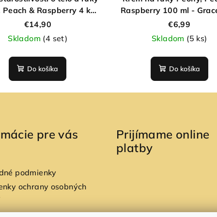
 Peach & Raspberry 4 ks -
Raspberry 100 ml - Grac
Grace Cole
€14,90
€6,99
Skladom
(4 set)
Skladom
(5 ks)
Do košíka
Do košíka
rmácie pre vás
Prijímame online
platby
dné podmienky
enky ochrany osobných
v