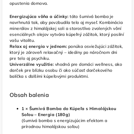
opustenia domova.
Energizujúca vôňa a účinky:
táto šumivá bomba je
navrhnutá tak, aby povzbudila telo aj myseľ. Kombinácia
minerálov z himalájskej soli a starostlivo zvolených vôní
esenciálnych olejov vytvára kúpeľný zážitok, ktorý posilní
vašu vitalitu.
Relax aj energia v jednom:
ponúka osviežujúci zážitok,
ktorý je zároveň relaxačný – ideálny po náročnom dni
pre telo aj psychiku.
Univerzálne využitie:
vhodná pre domáci wellness, ako
darček pre blízku osobu či ako súčasť darčekového
balíčka s ďalšími kúpeľovými produktmi.
Obsah balenia
1 × Šumivá Bomba do Kúpeľa s Himalájskou
Soľou – Energia (180 g)
(šumivá bomba s energizujúcim efektom a
prírodnou himalájskou soľou)