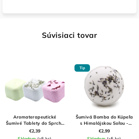
Súvisiaci tovar
Tip
Aromaterapeutické
Šumivá Bomba do Kúpeľa
Šumivé Tablety do Sprchy
s Himalájskou Soľou -
70g
Relax 180g
€2,39
€2,99
Skladom
(>5 ks)
Skladom
(>5 ks)