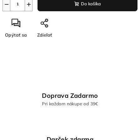
−
+
Do košíka
Opýtať sa
Zdieľať
Doprava Zadarmo
Pri každom nákupe od 39€
Darček zdarma