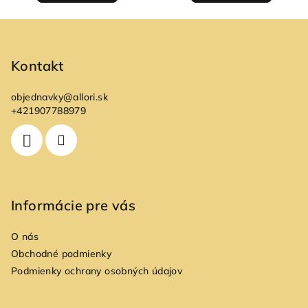
Z
á
p
Kontakt
ä
objednavky
@
allori.sk
t
+421907788979
i
e
Informácie pre vás
O nás
Obchodné podmienky
Podmienky ochrany osobných údajov