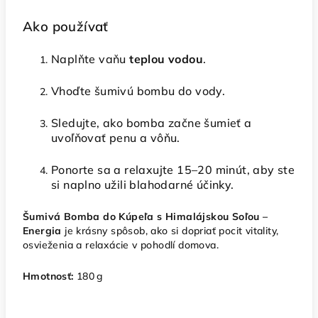
Ako používať
Naplňte vaňu
teplou vodou
.
Vhoďte šumivú bombu do vody.
Sledujte, ako bomba začne šumieť a
uvoľňovať penu a vôňu.
Ponorte sa a relaxujte 15–20 minút, aby ste
si naplno užili blahodarné účinky.
Šumivá Bomba do Kúpeľa s Himalájskou Soľou –
Energia
je krásny spôsob, ako si dopriať pocit vitality,
osvieženia a relaxácie v pohodlí domova.
Hmotnosť:
180 g