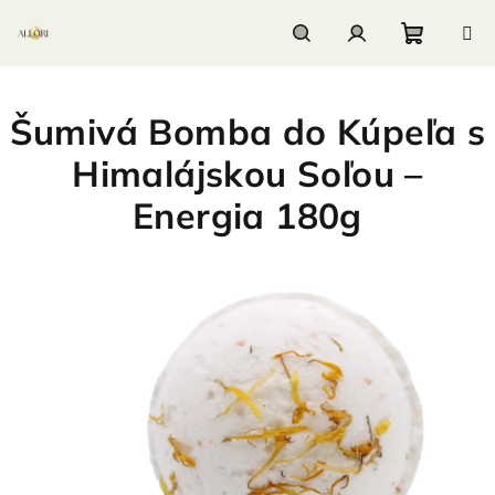
Prejsť
na
obsah
Nákupn
Hľadať
Prihlásenie
Šumivá Bomba do Kúpeľa s
košík
Himalájskou Soľou –
Energia 180g