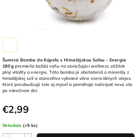
Šumivá Bomba do Kúpeľa s Himalájskou Soľou – Energia
180 g
premieňa každú vaňu na osviežujúci wellness zážitok
plný vitality a energie. Táto bomba je obohatená o minerály z
himalájskej soli a starostlivo vybrané vône esenciálnych olejov,
ktoré povzbudzujú telo aj myseľ a pomáhajú načerpať novú silu
po náročnom dni.
€2,99
Jednotková
Skladom
(>5 ks)
cena: