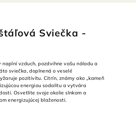
štáľová Sviečka -
 naplní vzduch, pozdvihne vašu náladu a
áto sviečka, doplnená o veselé
yžaruje pozitivitu. Citrín, známy ako „kameň
izujúcou energiou sodalitu a vytvára
osti. Osvetlite svoje okolie slnkom a
om energizujúcej blaženosti.