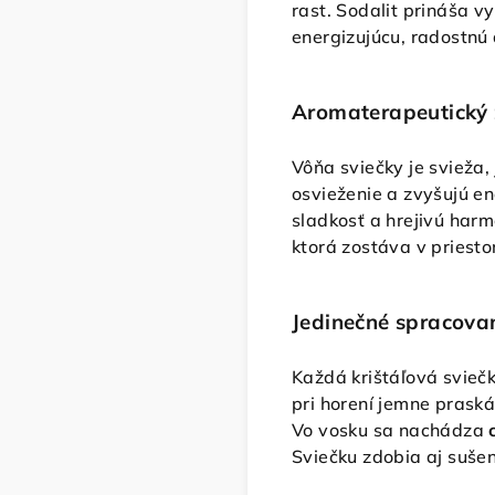
rast. Sodalit prináša 
energizujúcu, radostnú 
Aromaterapeutický 
Vôňa sviečky je svieža
osvieženie a zvyšujú en
sladkosť a hrejivú harm
ktorá zostáva v priesto
Jedinečné spracova
Každá krištáľová svieč
pri horení jemne praská
Vo vosku sa nachádza
Sviečku zdobia aj sušen