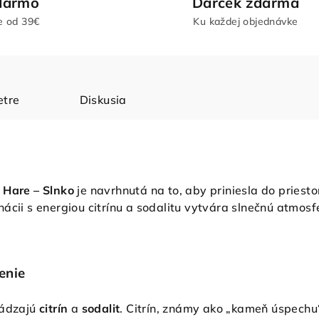
darmo
Darček zdarma
e od 39€
Ku každej objednávke
tre
Diskusia
 Hare – Slnko
je navrhnutá na to, aby priniesla do priesto
ácii s energiou citrínu a sodalitu vytvára slnečnú atmosfé
enie
hádzajú
citrín
a
sodalit
. Citrín, známy ako „kameň úspech