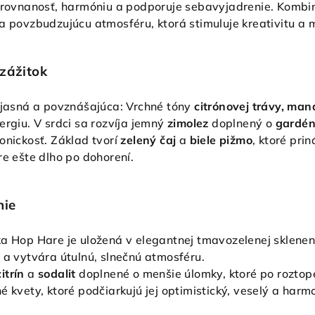
vyrovnanosť, harmóniu a podporuje sebavyjadrenie. Kombi
a povzbudzujúcu atmosféru, ktorá stimuluje kreativitu a 
zážitok
, jasná a povznášajúca: Vrchné tóny
citrónovej trávy, ma
ergiu. V srdci sa rozvíja jemný
zimolez
doplnený o
gardén
onickosť. Základ tvorí
zelený čaj
a
biele pižmo
, ktoré pri
re ešte dlho po dohorení.
nie
ka Hop Hare je uložená v elegantnej tmavozelenej sklene
 a vytvára útulnú, slnečnú atmosféru.
citrín
a
sodalit
doplnené o menšie úlomky, ktoré po roztopen
é kvety, ktoré podčiarkujú jej optimistický, veselý a harm