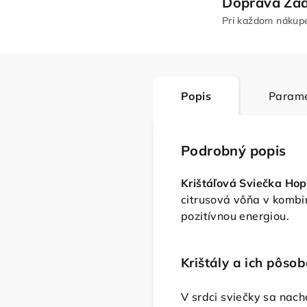
Doprava Za
Pri každom nákup
Popis
Parame
Podrobný popis
Krištáľová Sviečka Hop
citrusová vôňa v kombin
pozitívnou energiou.
Krištály a ich pôsob
V srdci sviečky sa nac