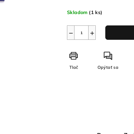
Jednotková
cena:
Skladom
(1 ks)
−
+
Tlač
Opýtať sa