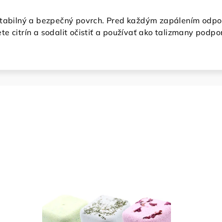
stabilný a bezpečný povrch. Pred každým zapálením odpor
e citrín a sodalit očistiť a používať ako talizmany podpor