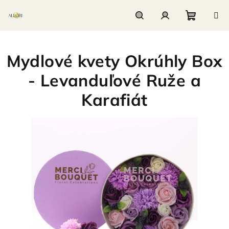
Prejsť
na
obsah
Nákupn
Hľadať
Prihlásenie
Mydlové kvety Okrúhly Box
košík
- Levanduľové Ruže a
Karafiát