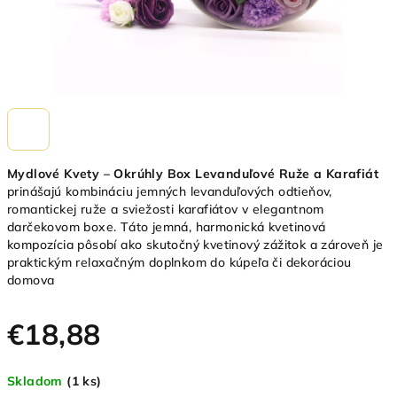
Mydlové Kvety – Okrúhly Box Levanduľové Ruže a Karafiát
prinášajú kombináciu jemných levanduľových odtieňov,
romantickej ruže a sviežosti karafiátov v elegantnom
darčekovom boxe. Táto jemná, harmonická kvetinová
kompozícia pôsobí ako skutočný kvetinový zážitok a zároveň je
praktickým relaxačným doplnkom do kúpeľa či dekoráciou
domova
€18,88
Jednotková
Skladom
(1 ks)
cena: