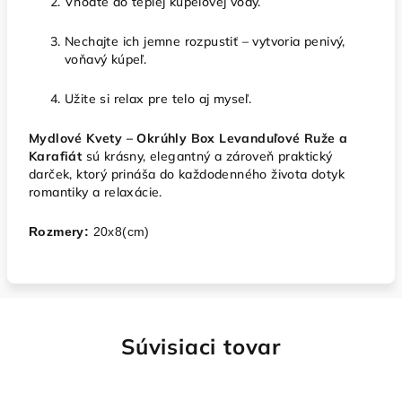
Vhoďte do teplej kúpeľovej vody.
Nechajte ich jemne rozpustiť – vytvoria penivý,
voňavý kúpeľ.
Užite si relax pre telo aj myseľ.
Mydlové Kvety – Okrúhly Box Levanduľové Ruže a
Karafiát
sú krásny, elegantný a zároveň praktický
darček, ktorý prináša do každodenného života dotyk
romantiky a relaxácie.
Rozmery:
20x8(cm)
Súvisiaci tovar