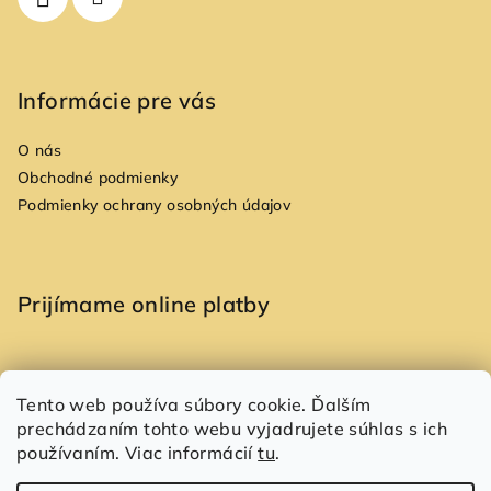
e
Informácie pre vás
O nás
Obchodné podmienky
Podmienky ochrany osobných údajov
Prijímame online platby
Tento web používa súbory cookie. Ďalším
prechádzaním tohto webu vyjadrujete súhlas s ich
Copyright 2026
Allori
. Všetky práva vyhradené.
používaním. Viac informácií
tu
.