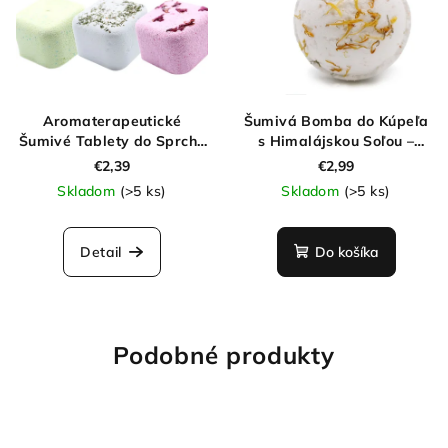
Aromaterapeutické
Šumivá Bomba do Kúpeľa
Šumivé Tablety do Sprchy
s Himalájskou Soľou –
70g
Energia 180g
€2,39
€2,99
Skladom
(>5 ks)
Skladom
(>5 ks)
Detail
Do košíka
Podobné produkty