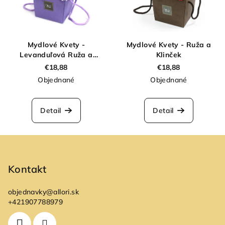
Mydlové Kvety -
Mydlové Kvety - Ruža a
Levanduľová Ruža a
Klinček
Klinček
€18,88
€18,88
Objednané
Objednané
Detail
Detail
Z
á
p
Kontakt
ä
objednavky
@
allori.sk
t
+421907788979
i