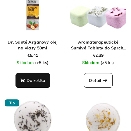
Dr. Santé Arganový olej
Aromaterapeutické
na vlasy 50ml
Šumivé Tablety do Sprchy
70g
€5,41
€2,39
Skladom
(>5 ks)
Skladom
(>5 ks)
Do košíka
Detail
Tip