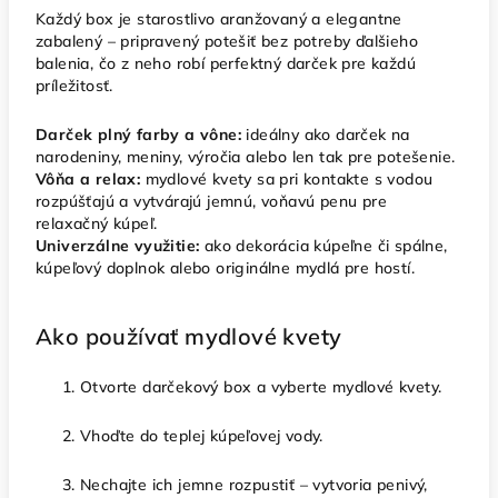
Každý box je starostlivo aranžovaný a elegantne
zabalený – pripravený potešiť bez potreby ďalšieho
balenia, čo z neho robí perfektný darček pre každú
príležitosť.
Darček plný farby a vône:
ideálny ako darček na
narodeniny, meniny, výročia alebo len tak pre potešenie.
Vôňa a relax:
mydlové kvety sa pri kontakte s vodou
rozpúšťajú a vytvárajú jemnú, voňavú penu pre
relaxačný kúpeľ.
Univerzálne využitie:
ako dekorácia kúpeľne či spálne,
kúpeľový doplnok alebo originálne mydlá pre hostí.
Ako používať mydlové kvety
Otvorte darčekový box a vyberte mydlové kvety.
Vhoďte do teplej kúpeľovej vody.
Nechajte ich jemne rozpustiť – vytvoria penivý,