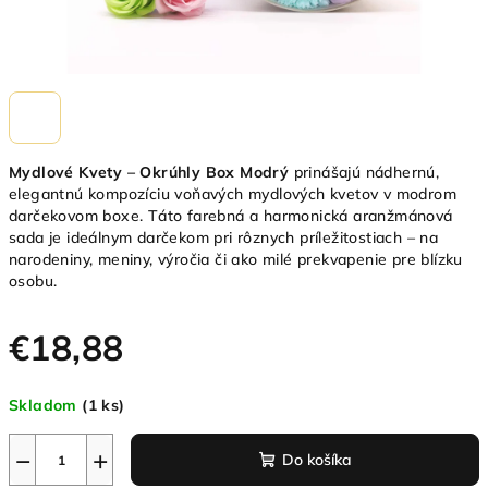
Mydlové Kvety – Okrúhly Box Modrý
prinášajú nádhernú,
elegantnú kompozíciu voňavých mydlových kvetov v modrom
darčekovom boxe. Táto farebná a harmonická aranžmánová
sada je ideálnym darčekom pri rôznych príležitostiach – na
narodeniny, meniny, výročia či ako milé prekvapenie pre blízku
osobu.
€18,88
Jednotková
Skladom
(1 ks)
cena:
−
+
Do košíka