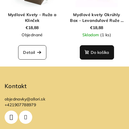
Mydlové Kvety - Ruža a
Mydlové kvety Okrúhly
Klinček
Box - Levanduľové Ruže a
Karafiát
€18,88
€18,88
Objednané
Skladom
(1 ks)
Detail
Do košíka
Z
á
p
Kontakt
ä
objednavky
@
allori.sk
t
+421907788979
i
e