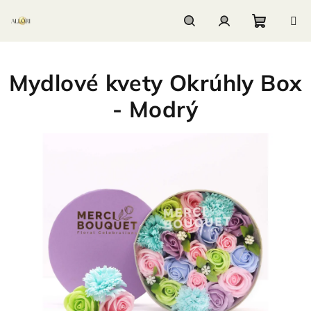
Prejsť
na
obsah
Nákupn
Hľadať
Prihlásenie
Mydlové kvety Okrúhly Box
košík
- Modrý