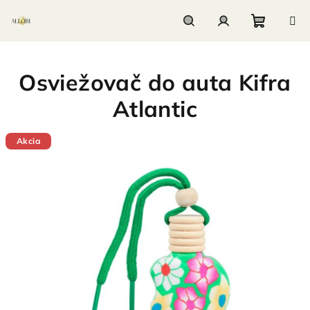
Prejsť
na
obsah
Nákupn
Hľadať
Prihlásenie
Osviežovač do auta Kifra
košík
Atlantic
Akcia