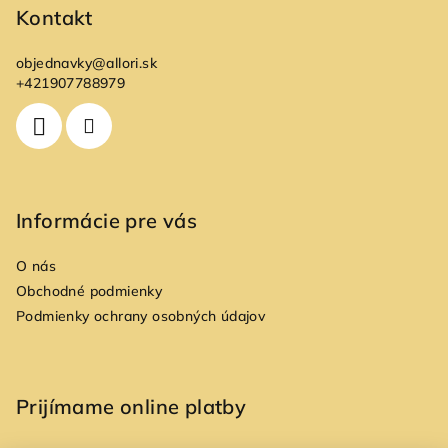
p
Kontakt
ä
objednavky
@
allori.sk
t
+421907788979
i
e
Informácie pre vás
O nás
Obchodné podmienky
Podmienky ochrany osobných údajov
Prijímame online platby