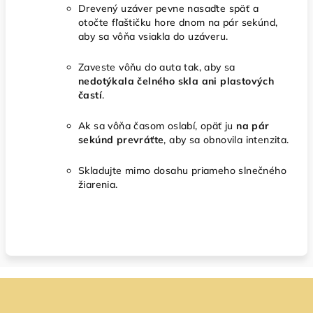
Drevený uzáver pevne nasaďte späť a
otočte fľaštičku hore dnom na pár sekúnd,
aby sa vôňa vsiakla do uzáveru.
Zaveste vôňu do auta tak, aby sa
nedotýkala čelného skla ani plastových
častí
.
Ak sa vôňa časom oslabí, opäť ju
na pár
sekúnd prevráťte
, aby sa obnovila intenzita.
Skladujte mimo dosahu priameho slnečného
žiarenia.
Z
á