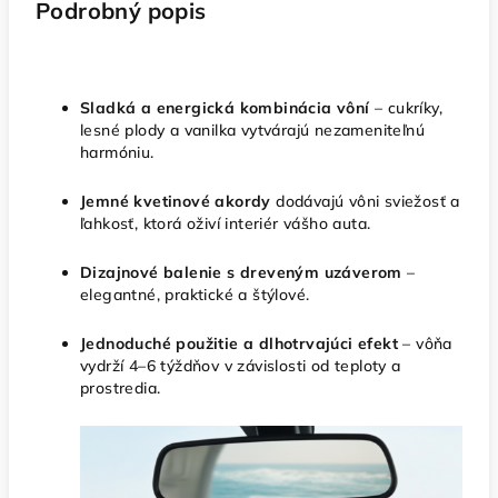
Podrobný popis
Sladká a energická kombinácia vôní
– cukríky,
lesné plody a vanilka vytvárajú nezameniteľnú
harmóniu.
Jemné kvetinové akordy
dodávajú vôni sviežosť a
ľahkosť, ktorá oživí interiér vášho auta.
Dizajnové balenie s dreveným uzáverom
–
elegantné, praktické a štýlové.
Jednoduché použitie a dlhotrvajúci efekt
– vôňa
vydrží 4–6 týždňov v závislosti od teploty a
prostredia.