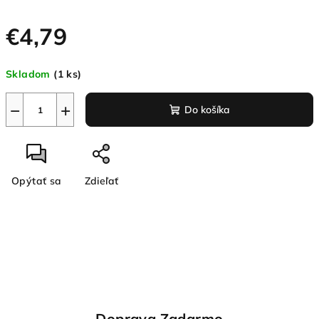
€4,79
Jednotková
Skladom
(1 ks)
cena:
−
+
Do košíka
Opýtať sa
Zdieľať
Doprava Zadarmo