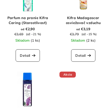
s
d
p
u
r
Parfum na pranie Kifra
Kifra Madagascar
k
o
Caring (Starostlivosť)
osviežovač vzduchu
t
d
€2,90
€3,19
od
od
o
€3,69
€3,79
(až –21 %)
(až –15 %)
u
v
Skladom
(1 ks)
Skladom
(2 ks)
k
t
Detail
Detail
o
v
Akcia