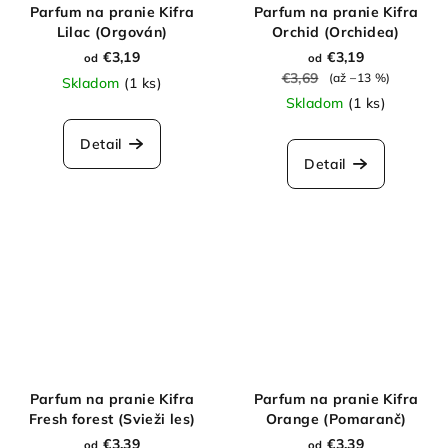
Parfum na pranie Kifra
Parfum na pranie Kifra
Lilac (Orgován)
Orchid (Orchidea)
€3,19
€3,19
od
od
€3,69
(až –13 %)
Skladom
(1 ks)
Skladom
(1 ks)
Detail
Detail
Parfum na pranie Kifra
Parfum na pranie Kifra
Fresh forest (Svieži les)
Orange (Pomaranč)
€3,39
€3,39
od
od