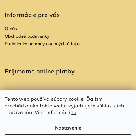
v
ý
p
Informácie pre vás
i
s
O nás
u
Obchodné podmienky
Podmienky ochrany osobných údajov
Prijímame online platby
Tento web používa súbory cookie. Ďalším
prechádzaním tohto webu vyjadrujete súhlas s ich
Copyright 2026
Allori
. Všetky práva vyhradené.
používaním. Viac informácií
tu
.
Vytvoril Shoptet
Nastavenie