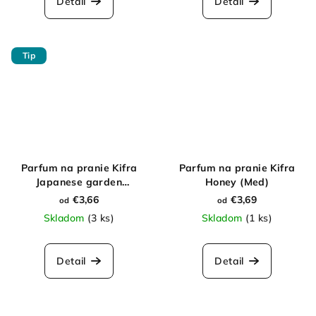
Detail
Detail
Tip
Parfum na pranie Kifra
Parfum na pranie Kifra
Japanese garden
Honey (Med)
(Japonská záhrada)
€3,66
€3,69
od
od
Skladom
(3 ks)
Skladom
(1 ks)
Detail
Detail