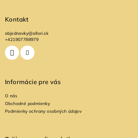
Z
á
p
Kontakt
ä
objednavky
@
allori.sk
t
+421907788979
i
e
Informácie pre vás
O nás
Obchodné podmienky
Podmienky ochrany osobných údajov