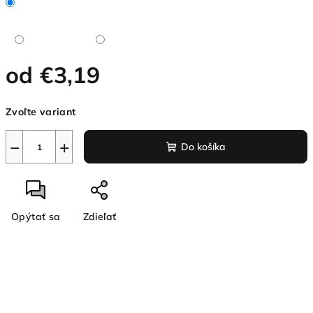
od
€3,19
Jednotková
Zvoľte variant
cena:
−
+
Do košíka
Opýtať sa
Zdieľať