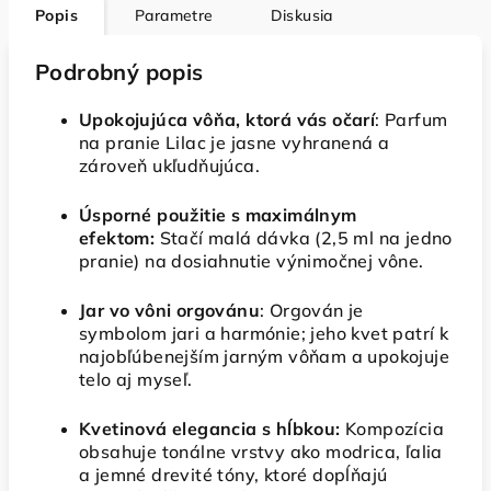
Popis
Parametre
Diskusia
Podrobný popis
Upokojujúca vôňa, ktorá vás očarí
: Parfum
na pranie Lilac je jasne vyhranená a
zároveň ukľudňujúca.
Úsporné použitie s maximálnym
efektom:
Stačí malá dávka (2,5 ml na jedno
pranie) na dosiahnutie výnimočnej vône.
Jar vo vôni orgovánu
: Orgován je
symbolom jari a harmónie; jeho kvet patrí k
najobľúbenejším jarným vôňam a upokojuje
telo aj myseľ.
Kvetinová elegancia s hĺbkou:
Kompozícia
obsahuje tonálne vrstvy ako modrica, ľalia
a jemné drevité tóny, ktoré dopĺňajú