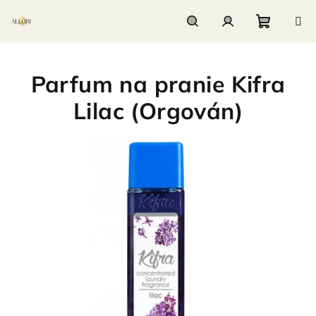
Prejsť
na
obsah
Nákupn
Hľadať
Prihlásenie
Parfum na pranie Kifra
košík
Lilac (Orgován)