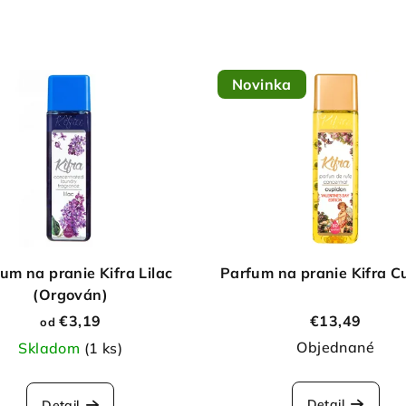
Novinka
um na pranie Kifra Lilac
Parfum na pranie Kifra C
(Orgován)
€3,19
€13,49
od
Objednané
Skladom
(1 ks)
Detail
Detail