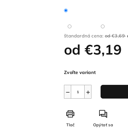
štandardná cena:
od €3,69
od
€3,19
Jednotková
cena:
Zvoľte variant
−
+
Tlač
Opýtať sa