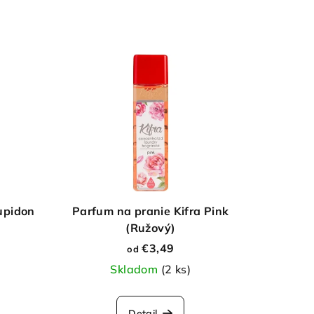
upidon
Parfum na pranie Kifra Pink
(Ružový)
€3,49
od
Skladom
(2 ks)
Detail