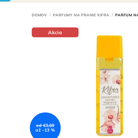
DOMOV
/
PARFUMY NA PRANIE KIFRA
/
PARFUM NA
Akcia
od €3,69
až –13 %