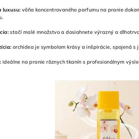
a luxusu:
vôňa koncentrovaného parfumu na pranie dokona
u.
cia:
stačí malé množstvo a dosiahnete výrazný a dlhotrva
ícia:
orchidea je symbolom krásy a inšpirácie, spojená s
:
ideálne na pranie rôznych tkanín s profesionálnym výsl