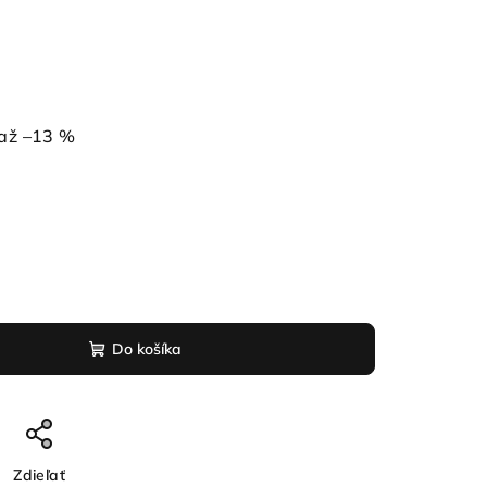
až –13 %
Do košíka
Zdieľať