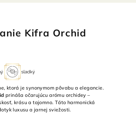
anie Kifra Orchid
ône, ktorá je synonymom pôvabu a elegancie.
id
prináša očarujúcu arómu orchidey –
nskosť, krásu a tajomno. Táto harmonická
tyk luxusu a jarnej sviežosti.