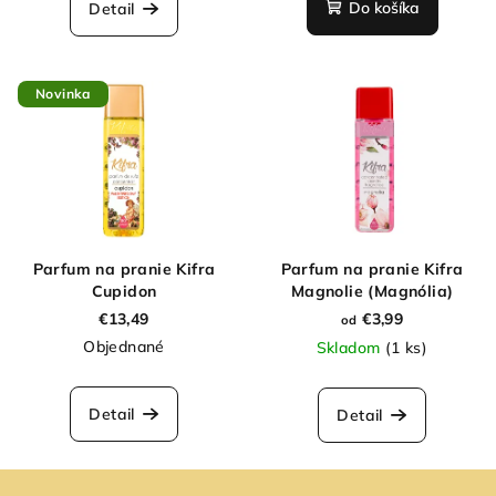
Do košíka
Detail
Novinka
Parfum na pranie Kifra
Parfum na pranie Kifra
Cupidon
Magnolie (Magnólia)
€13,49
€3,99
od
Objednané
Skladom
(1 ks)
Detail
Detail
Z