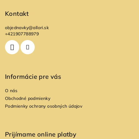
á
p
Kontakt
ä
objednavky
@
allori.sk
t
+421907788979
i
e
Informácie pre vás
O nás
Obchodné podmienky
Podmienky ochrany osobných údajov
Prijímame online platby