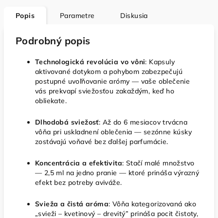
Popis
Parametre
Diskusia
Podrobný popis
Technologická revolúcia vo vôni
: Kapsuly
aktivované dotykom a pohybom zabezpečujú
postupné uvoľňovanie arómy — vaše oblečenie
vás prekvapí sviežosťou zakaždým, keď ho
obliekate.
Dlhodobá sviežosť
: Až do 6 mesiacov trvácna
vôňa pri uskladnení oblečenia — sezónne kúsky
zostávajú voňavé bez ďalšej parfumácie.
Koncentrácia a efektivita
: Stačí malé množstvo
— 2,5 ml na jedno pranie — ktoré prináša výrazný
efekt bez potreby aviváže.
Svieža a čistá aróma
: Vôňa kategorizovaná ako
„svieži – kvetinový – drevitý” prináša pocit čistoty,