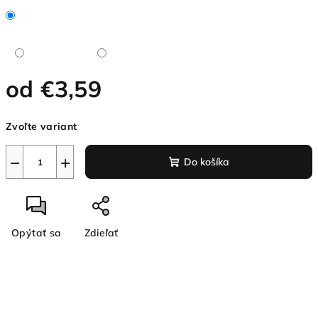
od
€3,59
Jednotková
Zvoľte variant
cena:
−
+
Do košíka
Opýtať sa
Zdieľať