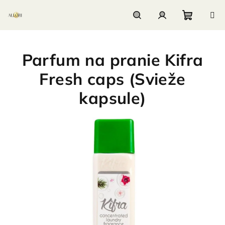
Prejsť
na
obsah
Nákupn
Hľadať
Prihlásenie
Parfum na pranie Kifra
košík
Fresh caps (Svieže
kapsule)