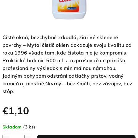
Čisté okná, bezchybné zrkadlá, žiarivé sklenené
povrchy –
Mytol čistič okien
dokazuje svoju kvalitu od
roku 1996 všade tam, kde čistota nie je kompromis.
Praktické balenie 500 ml s rozprašovačom prináša
profesionálny výsledok s minimálnou námahou.
Jediným pohybom odstráni odtlačky prstov, vodný
kameň aj mastné škvrny – bez šmúh, bez závojov, bez
stôp.
€1,10
Jednotková
Skladom
(3 ks)
cena: