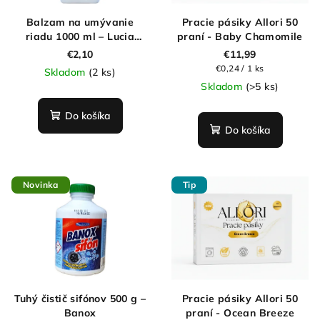
Balzam na umývanie
Pracie pásiky Allori 50
riadu 1000 ml – Lucia
praní - Baby Chamomile
Extra
€2,10
€11,99
Jednotková
€0,24 / 1 ks
Skladom
(2 ks)
cena:
Skladom
(>5 ks)
Do košíka
Do košíka
Novinka
Tip
Tuhý čistič sifónov 500 g –
Pracie pásiky Allori 50
Banox
praní - Ocean Breeze