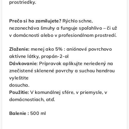
prostriedky.
Prečo si ho zamilujete?
Rýchlo schne,
nezanecháva šmuhy a funguje spoľahlivo – či už
v domácnosti alebo v profesionálnom prostredí.
Zloženie:
menej ako 5% : aniónové povrchovo
aktívne látky, propán-2-ol
Dávkovanie
: Prípravok aplikujte neriedený na
znečistené sklenené povrchy a suchou handrou
vyleštite
dosucha.
Použitie:
V komunálnej sfére, v priemysle, v
domácnostiach, atď.
Balenie :
500 ml