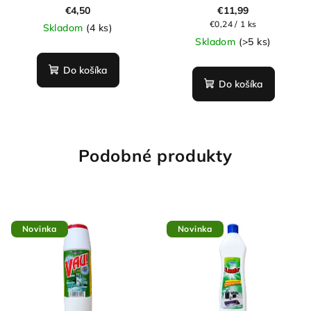
€4,50
€11,99
Jednotková
€0,24 / 1 ks
Skladom
(4 ks)
cena:
Skladom
(>5 ks)
Do košíka
Do košíka
Podobné produkty
Novinka
Novinka