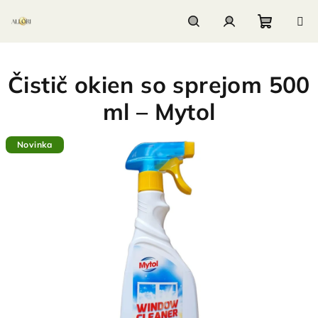
Prejsť
na
obsah
Nákupn
Hľadať
Prihlásenie
Čistič okien so sprejom 500
košík
ml – Mytol
Novinka