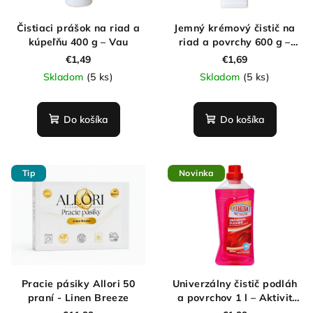
Čistiaci prášok na riad a
Jemný krémový čistič na
kúpeľňu 400 g – Vau
riad a povrchy 600 g –
Lucia
€1,49
€1,69
Skladom
(5 ks)
Skladom
(5 ks)
Do košíka
Do košíka
Tip
Novinka
Pracie pásiky Allori 50
Univerzálny čistič podláh
praní - Linen Breeze
a povrchov 1 l – Aktivit
Red Feeling