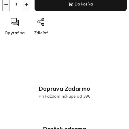
−
+
Do košíka
Opýtať sa
Zdieľať
Doprava Zadarmo
Pri každom nákupe od 39€
Darček zdarma