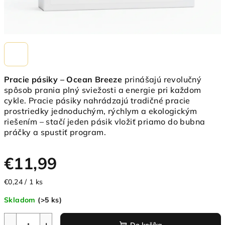
Pracie pásiky – Ocean Breeze
prinášajú revolučný
spôsob prania plný sviežosti a energie pri každom
cykle. Pracie pásiky nahrádzajú tradičné pracie
prostriedky jednoduchým, rýchlym a ekologickým
riešením – stačí jeden pásik vložiť priamo do bubna
práčky a spustiť program.
€11,99
Jednotková
€0,24 / 1 ks
cena:
Skladom
(>5 ks)