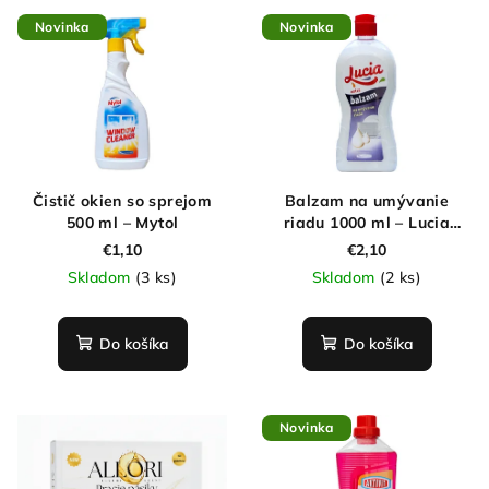
Novinka
Novinka
Čistič okien so sprejom
Balzam na umývanie
500 ml – Mytol
riadu 1000 ml – Lucia
Extra
€1,10
€2,10
Skladom
(3 ks)
Skladom
(2 ks)
Do košíka
Do košíka
Novinka