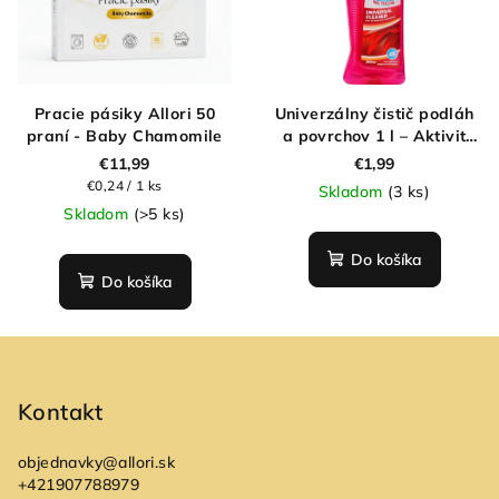
Pracie pásiky Allori 50
Univerzálny čistič podláh
praní - Baby Chamomile
a povrchov 1 l – Aktivit
Red Feeling
€11,99
€1,99
Jednotková
€0,24 / 1 ks
Skladom
(3 ks)
cena:
Skladom
(>5 ks)
Do košíka
Do košíka
Z
á
p
Kontakt
ä
objednavky
@
allori.sk
t
+421907788979