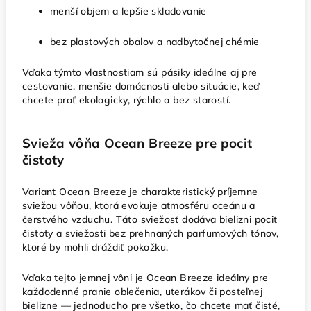
menší objem a lepšie skladovanie
bez plastových obalov a nadbytočnej chémie
Vďaka týmto vlastnostiam sú pásiky ideálne aj pre
cestovanie, menšie domácnosti alebo situácie, keď
chcete prať ekologicky, rýchlo a bez starostí.
Svieža vôňa Ocean Breeze pre pocit
čistoty
Variant Ocean Breeze je charakteristický príjemne
sviežou vôňou, ktorá evokuje atmosféru oceánu a
čerstvého vzduchu. Táto sviežosť dodáva bielizni pocit
čistoty a sviežosti bez prehnaných parfumových tónov,
ktoré by mohli dráždiť pokožku.
Vďaka tejto jemnej vôni je Ocean Breeze ideálny pre
každodenné pranie oblečenia, uterákov či posteľnej
bielizne — jednoducho pre všetko, čo chcete mať čisté,