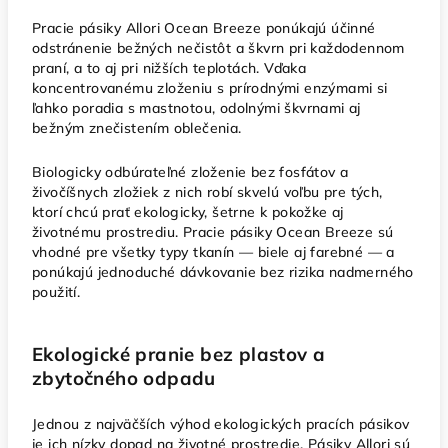
Pracie pásiky Allori Ocean Breeze ponúkajú účinné
odstránenie bežných nečistôt a škvrn pri každodennom
praní, a to aj pri nižších teplotách. Vďaka
koncentrovanému zloženiu s prírodnými enzýmami si
ľahko poradia s mastnotou, odolnými škvrnami aj
bežným znečistením oblečenia.
Biologicky odbúrateľné zloženie bez fosfátov a
živočíšnych zložiek z nich robí skvelú voľbu pre tých,
ktorí chcú prať ekologicky, šetrne k pokožke aj
životnému prostrediu. Pracie pásiky Ocean Breeze sú
vhodné pre všetky typy tkanín — biele aj farebné — a
ponúkajú jednoduché dávkovanie bez rizika nadmerného
použití.
Ekologické pranie bez plastov a
zbytočného odpadu
Jednou z najväčších výhod ekologických pracích pásikov
je ich nízky dopad na životné prostredie. Pásiky Allori sú