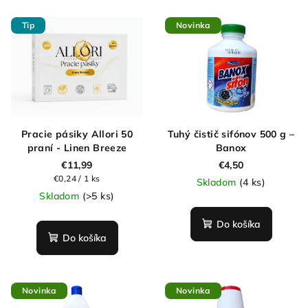
Tip
Novinka
Pracie pásiky Allori 50
Tuhý čistič sifónov 500 g –
praní - Linen Breeze
Banox
€11,99
€4,50
Jednotková
€0,24 / 1 ks
Skladom
(4 ks)
cena:
Skladom
(>5 ks)
Do košíka
Do košíka
Novinka
Novinka