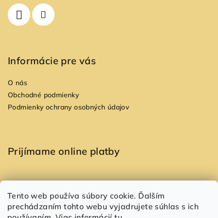
i
e
Informácie pre vás
O nás
Obchodné podmienky
Podmienky ochrany osobných údajov
Prijímame online platby
Tento web používa súbory cookie. Ďalším
prechádzaním tohto webu vyjadrujete súhlas s ich
Copyright 2026
Allori
. Všetky práva vyhradené.
používaním. Viac informácií
tu
.