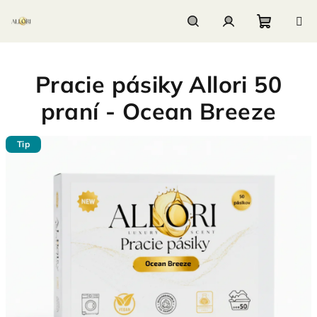
Prejsť
na
obsah
Nákupn
Hľadať
Prihlásenie
Pracie pásiky Allori 50
košík
praní - Ocean Breeze
Tip