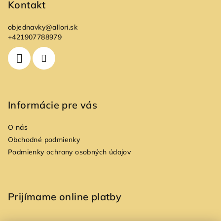
p
Kontakt
ä
objednavky
@
allori.sk
t
+421907788979
i
e
Informácie pre vás
O nás
Obchodné podmienky
Podmienky ochrany osobných údajov
Prijímame online platby