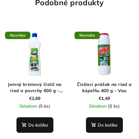
Podobné produkty
Novinka
Novinka
Jemný krémový čistič na
Čistiaci prášok na riad a
riad a povrchy 600 g –
kúpeľňu 400 g – Vau
Lucia
€1,69
€1,49
Skladom
(5 ks)
Skladom
(5 ks)
Do košíka
Do košíka