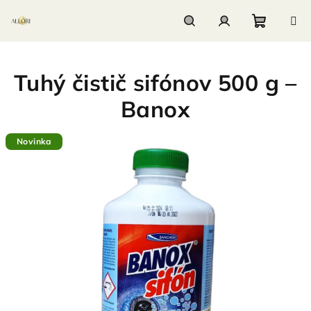
Prejsť
na
obsah
Nákupn
Hľadať
Prihlásenie
Tuhý čistič sifónov 500 g –
košík
Banox
Novinka