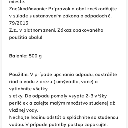
mieste.
Zneškodňovanie: Prípravok a obal zneškodňujte
v súlade s ustanovením zákona o odpadoch č.
79/2015
Z.z., v platnom znení. Zákaz opakovaného
použitia obalu!
Balenie:
500 g
Použitie:
V prípade upchania odpadu, odstráňte
riad a vodu z drezu ( umývadla, vane) a
vytiahnite všetky
sieťky. Do odpadu pomaly vsypte 2-3 vŕšky
perličiek a zalejte malým množstvo studenej až
vlažnej vody.
Nechajte hodinu odstáť a spláchnite so studenou
vodou. V prípade potreby postup zopakujte.