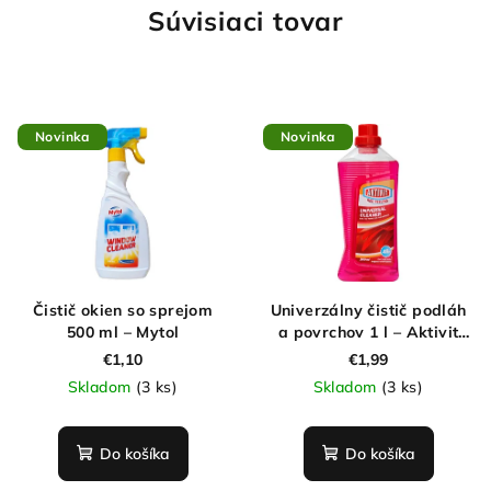
Súvisiaci tovar
Novinka
Novinka
Čistič okien so sprejom
Univerzálny čistič podláh
500 ml – Mytol
a povrchov 1 l – Aktivit
Red Feeling
€1,10
€1,99
Skladom
(3 ks)
Skladom
(3 ks)
Do košíka
Do košíka