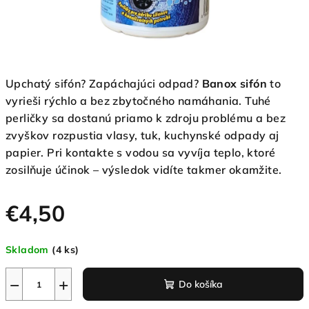
Upchatý sifón? Zapáchajúci odpad?
Banox sifón
to
vyrieši rýchlo a bez zbytočného namáhania. Tuhé
perličky sa dostanú priamo k zdroju problému a bez
zvyškov rozpustia vlasy, tuk, kuchynské odpady aj
papier. Pri kontakte s vodou sa vyvíja teplo, ktoré
zosilňuje účinok – výsledok vidíte takmer okamžite.
€4,50
Jednotková
Skladom
(4 ks)
cena:
−
+
Do košíka