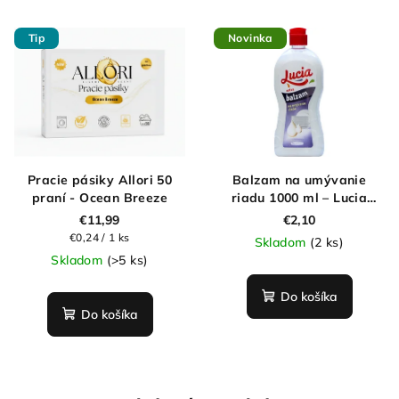
Tip
Novinka
Pracie pásiky Allori 50
Balzam na umývanie
praní - Ocean Breeze
riadu 1000 ml – Lucia
Extra
€11,99
€2,10
Jednotková
€0,24 / 1 ks
Skladom
(2 ks)
cena:
Skladom
(>5 ks)
Do košíka
Do košíka