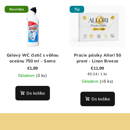
Novinka
Tip
Gélový WC čistič s vôňou
Pracie pásiky Allori 50
oceánu 750 ml – Somo
praní - Linen Breeze
€1,89
€11,99
Jednotková
€0,24 / 1 ks
Skladom
(3 ks)
cena:
Skladom
(>5 ks)
Do košíka
Do košíka
Z
á