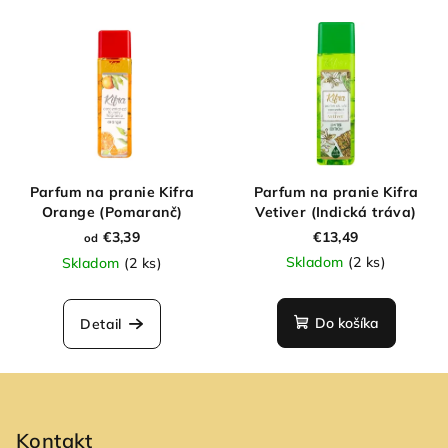
Parfum na pranie Kifra
Parfum na pranie Kifra
Orange (Pomaranč)
Vetiver (Indická tráva)
€3,39
€13,49
od
Skladom
(2 ks)
Skladom
(2 ks)
Do košíka
Detail
Z
á
p
Kontakt