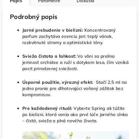
Popis
Parametre
Diskusia
Podrobný popis
Jarné prebudenie v bielizni:
Koncentrovaný
parfum zachytáva esenciu jari: teplý vánok,
rozkvitnuté stromy a optimistické tóny.
Svieža čistota a ľahkosť:
Vo vôni sa prelína
jemnosť orchidee a ruží s dotykom lesa, čím vzniká
pocit prirodzenej sviežosti.
Úsporné použitie, výrazný efekt:
Stačí 2,5 ml na
jedno pranie pre dlhotrvajúci voňavý zážitok bez
kompromisov.
Pre každodenný rituál:
Vyberte Spring ak túžite
po bielizni, ktorá vonia ako prvé lúče jarného slnka
– čistá, svieža a plná nového života.