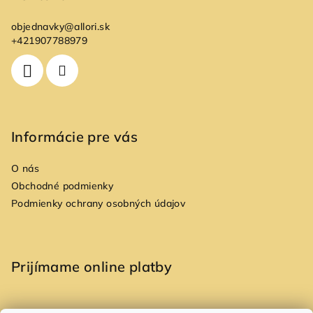
ä
objednavky
@
allori.sk
t
+421907788979
i
e
Informácie pre vás
O nás
Obchodné podmienky
Podmienky ochrany osobných údajov
Prijímame online platby