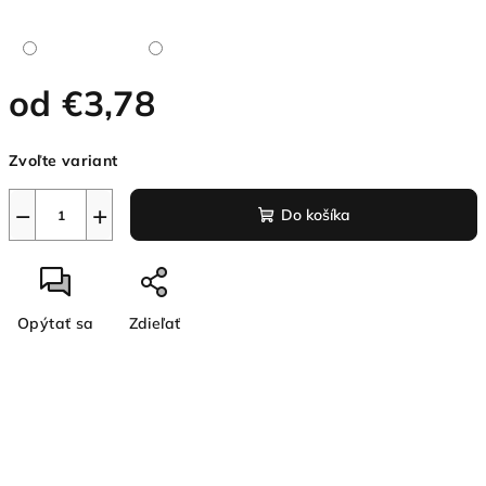
od
€3,78
Jednotková
Zvoľte variant
cena:
−
+
Do košíka
Opýtať sa
Zdieľať