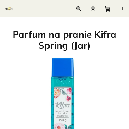
Prejsť
na
obsah
Nákupn
Hľadať
Prihlásenie
Parfum na pranie Kifra
košík
Spring (Jar)